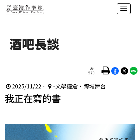
展
開/
跳
摺
到
疊
主
酒吧長談
選
要
單
內
容
觀
區
579
看
塊
次
數
時
地
2025/11/22 -
-文學糧倉‧跨域舞台
我正在寫的書
間
點
起
迄