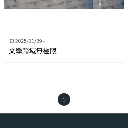
時
2025/11/29 -
間
文學跨域無極限
起
迄
1