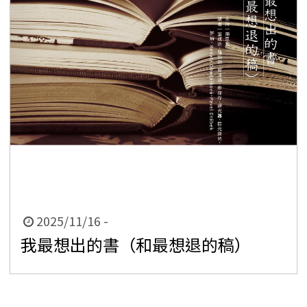
新
為
3
筆
時
2025/11/16 -
間
我最想出的書（和最想退的稿）
起
迄