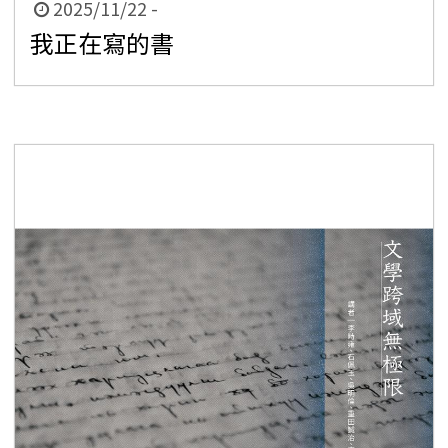
時
2025/11/22 -
間
我正在寫的書
起
迄