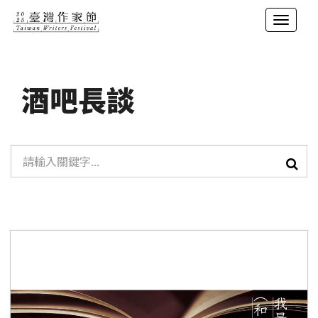
展
開/
跳
摺
到
疊
主
酒吧長談
選
要
單
內
容
單
區
查
元
詢
塊
檢
索：
搜
尋
結
果
更